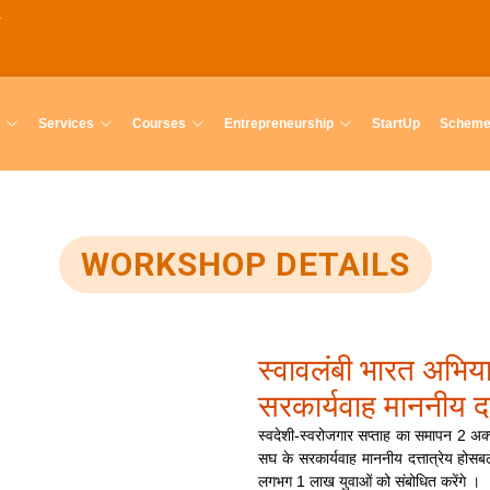
Services
Courses
Entrepreneurship
StartUp
Schem
WORKSHOP DETAILS
स्वावलंबी भारत अभिय
सरकार्यवाह माननीय दत्
स्वदेशी-स्वरोजगार सप्ताह का समापन 2 अक्टू
सघ के सरकार्यवाह माननीय दत्तात्रेय होसबले
लगभग 1 लाख युवाओं को संबोधित करेंगे ।