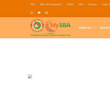
JSK
Main Bhi Swadeshi
SSBA
SBA
Donate
Login
About Us
Events