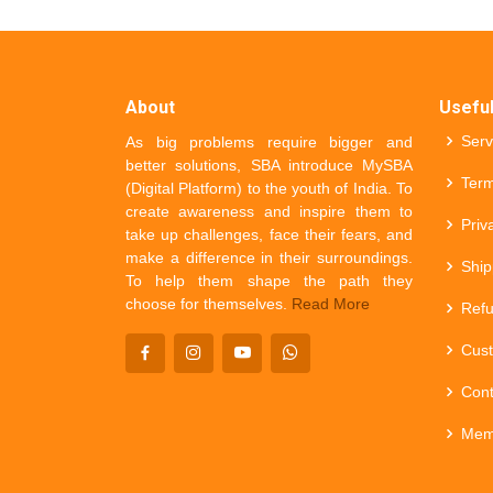
About
Useful
Serv
As big problems require bigger and
better solutions, SBA introduce MySBA
Term
(Digital Platform) to the youth of India. To
create awareness and inspire them to
Priv
take up challenges, face their fears, and
make a difference in their surroundings.
Ship
To help them shape the path they
choose for themselves.
Read More
Refu
Cust
Cont
Mem